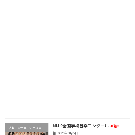
自分の中に何かが生まれる「一瞬」
校長ブログ～富士見ゆ窓～
新着!!
2026年8月7日
部活動新体制①
新着!!
活動（富士見中の出来事）
2026年8月6日
学校農園
新着!!
活動（富士見中の出来事）
2026年8月6日
NHK全国学校音楽コンクール
新着!!
活動（富士見中の出来事）
2026年8月5日