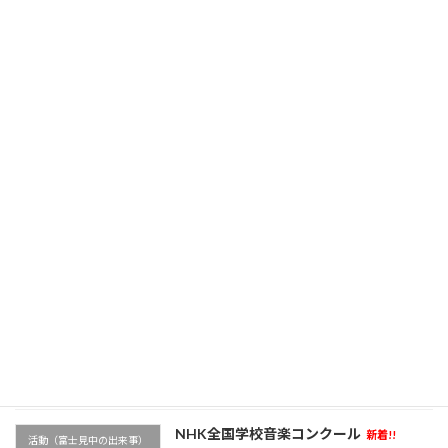
自分の中に何かが生まれる「一瞬」
校長ブログ～富士見ゆ窓～
新着!!
2026年8月7日
部活動新体制①
新着!!
活動（富士見中の出来事）
2026年8月6日
学校農園
新着!!
活動（富士見中の出来事）
2026年8月6日
NHK全国学校音楽コンクール
新着!!
活動（富士見中の出来事）