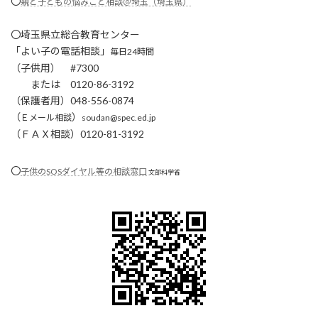
〇
親と子どもの悩みごと相談＠埼玉（埼玉県）
〇埼玉県立総合教育センター
「よい子の電話相談」
毎日24時間
（子供用） #7300
または 0120-86-3192
（保護者用）048-556-0874
（
）
Ｅメール相談
soudan@spec.ed.jp
（
ＦＡＸ相談
）0120-81-3192
〇
子供のSOSダイヤル等の相談窓口
文部科学省