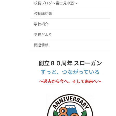
校長ブログ～富士見ゆ窓～
校長講話等
学校紹介
学校だより
関連情報
創立８０周年 スローガン
ずっと、つながっている
～過去から今へ、そして未来へ～