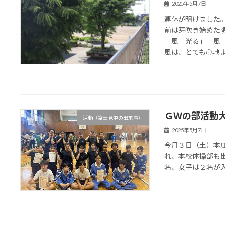
2025年5月7日
連休が明けました
前は芽吹き始めた
「風 光る」「風
風は、とても心地よく
ＧＷの部活動
活動（富士見中の出来事）
2025年5月7日
今月３日（土）本
れ、本校体操部も
名、女子は２名が