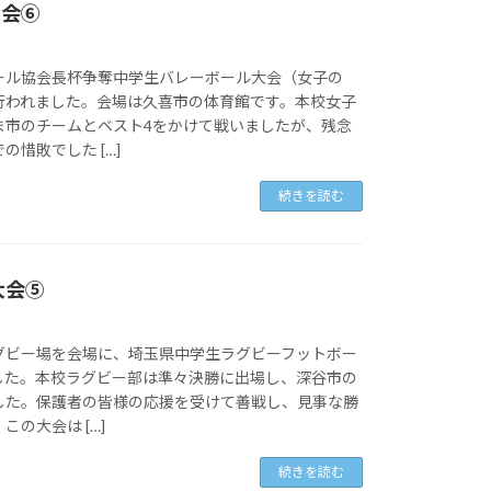
大会⑥
ール協会長杯争奪中学生バレーボール大会（女子の
行われました。会場は久喜市の体育館です。本校女子
ま市のチームとベスト4をかけて戦いましたが、残念
の惜敗でした […]
続きを読む
大会⑤
グビー場を会場に、埼玉県中学生ラグビーフットボー
した。本校ラグビー部は準々決勝に出場し、深谷市の
した。保護者の皆様の応援を受けて善戦し、見事な勝
の大会は […]
続きを読む