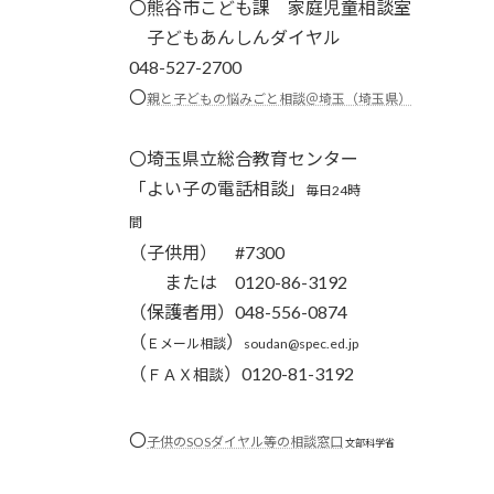
〇
熊谷市こども課 家庭児童相談室
子どもあんしんダイヤル
048-527-2700
〇
親と子どもの悩みごと相談＠埼玉（埼玉県）
〇埼玉県立総合教育センター
「よい子の電話相談」
毎日24時
間
（子供用） #7300
または 0120-86-3192
（保護者用）048-556-0874
（
）
Ｅメール相談
soudan@spec.ed.jp
（
）0120-81-3192
ＦＡＸ相談
〇
子供のSOSダイヤル等の相談窓口
文部科学省