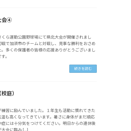
大会④
さくら運動公園野球場にて県北大会が開催されまし
初戦で加須市のチームと対戦し、見事な勝利をおさめ
た。多くの保護者の皆様の応援ありがとうございまし
です。
続きを読む
（校庭）
が練習に励んでいました。１年生も活動に慣れてきた
気温も高くなってきています。暑さに身体がまだ順応
中症には十分気をつけてください。明日からの連休後
会に臨み […]