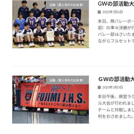
GWの部活動
活動（富士見中の出来事）
2025年5月6日
本日、県バレーボ
部）の準々決勝が
バレー部はさいた
ながらフルセットで
ＧＷの部活動
活動（富士見中の出来事）
2025年5月3日
本日午後、県営ラ
ル大会が行われま
チームと対戦しま
利をおさめました。こ