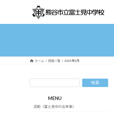
コ
ナ
ン
ビ
テ
ゲ
ン
ー
ツ
シ
へ
ョ
ス
ン
キ
に
ッ
移
プ
動
ホーム
投稿一覧
2025年5月
検索
MENU
活動（富士見中の出来事）