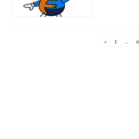
投
«
1
…
固
定
稿
ペ
の
ー
ジ
ペ
ー
ジ
送
り