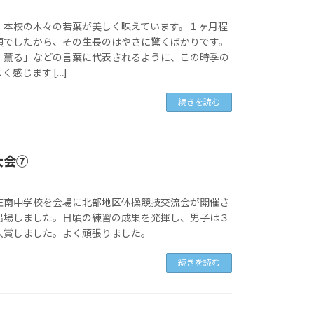
。本校の木々の若葉が美しく映えています。１ヶ月程
頃でしたから、その生長のはやさに驚くばかりです。
 薫る」などの言葉に代表されるように、この時季の
感じます […]
続きを読む
大会⑦
庄南中学校を会場に北部地区体操競技交流会が開催さ
出場しました。日頃の練習の成果を発揮し、男子は３
入賞しました。よく頑張りました。
続きを読む