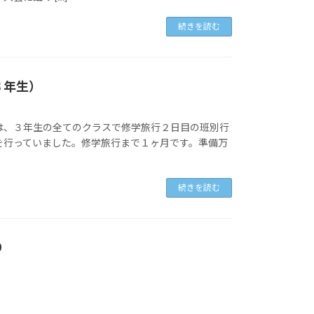
続きを読む
３年生）
は、３年生の全てのクラスで修学旅行２日目の班別行
を行っていました。修学旅行まで１ヶ月です。準備万
続きを読む
り