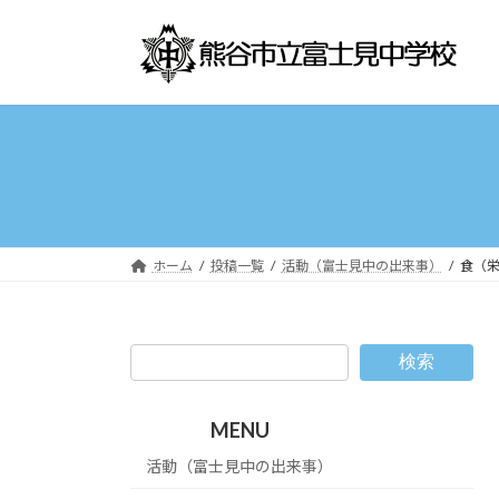
コ
ナ
ン
ビ
テ
ゲ
ン
ー
ツ
シ
へ
ョ
ス
ン
キ
に
ッ
移
プ
動
ホーム
投稿一覧
活動（富士見中の出来事）
食（
検索
MENU
活動（富士見中の出来事）