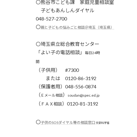
〇
熊谷市こども課 家庭児童相談室
子どもあんしんダイヤル
048-527-2700
〇
親と子どもの悩みごと相談＠埼玉（埼玉県）
〇埼玉県立総合教育センター
「よい子の電話相談」
毎日24時
間
（子供用） #7300
または 0120-86-3192
（保護者用）048-556-0874
（
）
Ｅメール相談
soudan@spec.ed.jp
（
）0120-81-3192
ＦＡＸ相談
〇
子供のSOSダイヤル等の相談窓口
文部科学省