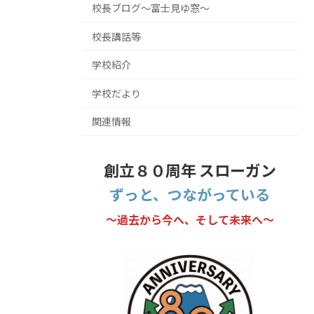
校長ブログ～富士見ゆ窓～
校長講話等
学校紹介
学校だより
関連情報
創立８０周年 スローガン
ずっと、つながっている
～過去から今へ、そして未来へ～