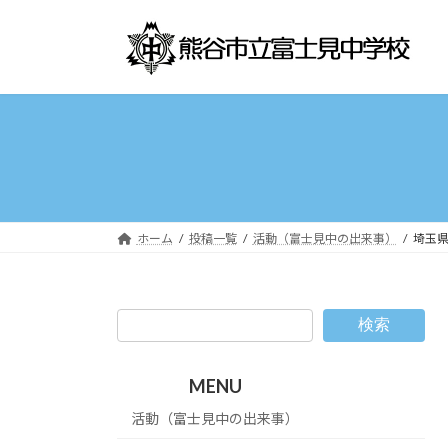
コ
ナ
ン
ビ
テ
ゲ
ン
ー
ツ
シ
へ
ョ
ス
ン
キ
に
ッ
移
プ
動
ホーム
投稿一覧
活動（富士見中の出来事）
埼玉
検索
MENU
活動（富士見中の出来事）