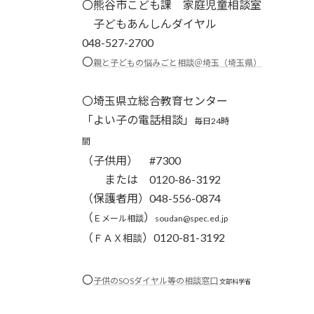
〇
熊谷市こども課 家庭児童相談室
子どもあんしんダイヤル
048-527-2700
〇
親と子どもの悩みごと相談＠埼玉（埼玉県）
〇埼玉県立総合教育センター
「よい子の電話相談」
毎日24時
間
（子供用） #7300
または 0120-86-3192
（保護者用）048-556-0874
（
）
Ｅメール相談
soudan@spec.ed.jp
（
）0120-81-3192
ＦＡＸ相談
〇
子供のSOSダイヤル等の相談窓口
文部科学省