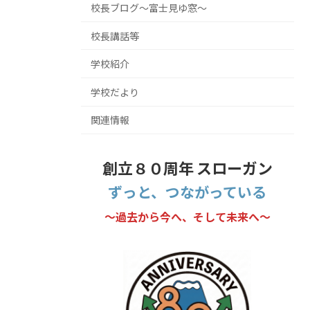
校長ブログ～富士見ゆ窓～
校長講話等
学校紹介
学校だより
関連情報
創立８０周年 スローガン
ずっと、つながっている
～過去から今へ、そして未来へ～