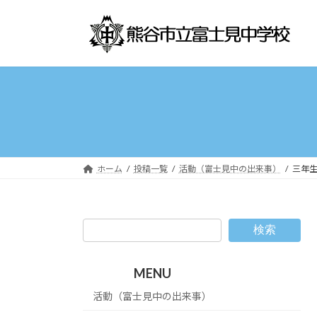
コ
ナ
ン
ビ
テ
ゲ
ン
ー
ツ
シ
へ
ョ
ス
ン
キ
に
ッ
移
プ
動
ホーム
投稿一覧
活動（富士見中の出来事）
三年
検索
MENU
活動（富士見中の出来事）