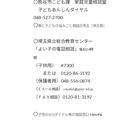
〇
熊谷市こども課 家庭児童相談室
子どもあんしんダイヤル
048-527-2700
〇
親と子どもの悩みごと相談＠埼玉（埼玉県）
〇埼玉県立総合教育センター
「よい子の電話相談」
毎日24時
間
（子供用） #7300
または 0120-86-3192
（保護者用）048-556-0874
（
）
Ｅメール相談
soudan@spec.ed.jp
（
）0120-81-3192
ＦＡＸ相談
〇
子供のSOSダイヤル等の相談窓口
文部科学省