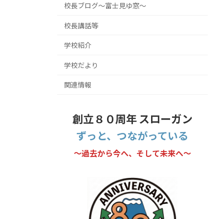
校長ブログ～富士見ゆ窓～
校長講話等
学校紹介
学校だより
関連情報
創立８０周年 スローガン
ずっと、つながっている
～過去から今へ、そして未来へ～