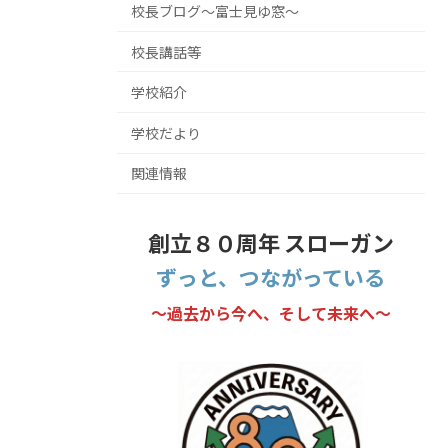
校長ブログ～富士見ゆ窓～
校長講話等
学校紹介
学校だより
関連情報
創立８０周年 スローガン
ずっと、つながっている
～過去から今へ、そして未来へ～