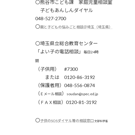
〇
熊谷市こども課 家庭児童相談室
子どもあんしんダイヤル
048-527-2700
〇
親と子どもの悩みごと相談＠埼玉（埼玉県）
〇埼玉県立総合教育センター
「よい子の電話相談」
毎日24時
間
（子供用） #7300
または 0120-86-3192
（保護者用）048-556-0874
（
）
Ｅメール相談
soudan@spec.ed.jp
（
）0120-81-3192
ＦＡＸ相談
〇
子供のSOSダイヤル等の相談窓口
文部科学省