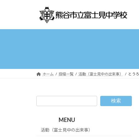
コ
ナ
ン
ビ
テ
ゲ
ン
ー
ツ
シ
へ
ョ
ス
ン
キ
に
ッ
移
プ
動
ホーム
投稿一覧
活動（富士見中の出来事）
とう
検索
MENU
活動（富士見中の出来事）