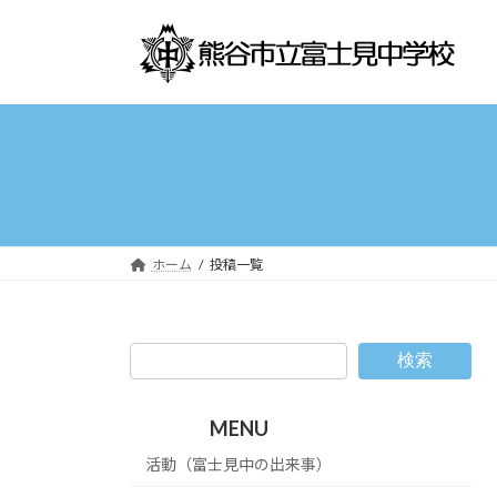
コ
ナ
ン
ビ
テ
ゲ
ン
ー
ツ
シ
へ
ョ
ス
ン
キ
に
ッ
移
プ
動
ホーム
投稿一覧
検索
MENU
活動（富士見中の出来事）