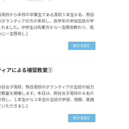
谷高校から本校の卒業生である高校１年生６名、熊谷
のボランティアの方が来校し、各学年の参加生徒の学
くれました。中学生は先輩方から一生懸命教わり、高
一生懸命 […]
続きを読む
ティアによる補習教室①
熊谷女子高校、熊谷高校のボランティアの生徒の協力
充教室を開催します。本日は、熊谷女子高校の６名の
来校し、１年生から３年生の生徒の学習、宿題、進路
ただきま […]
続きを読む