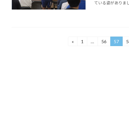
ている姿がありました
投
«
1
…
56
57
5
固
固
固
定
定
定
稿
ペ
ペ
ペ
の
ー
ー
ー
ジ
ジ
ジ
ペ
ー
ジ
送
り