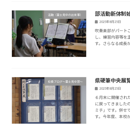
部活動新体制
活動（富士見中の出来事）
2025年8月25日
吹奏楽部がパート
し、練習内容等を
す。さらなる成長
県硬筆中央展
校長ブログ～富士見ゆ窓～
2025年8月25日
６月末に開催され
に戻ってきました
ミチ」です。併せ
す。今年度、本校から