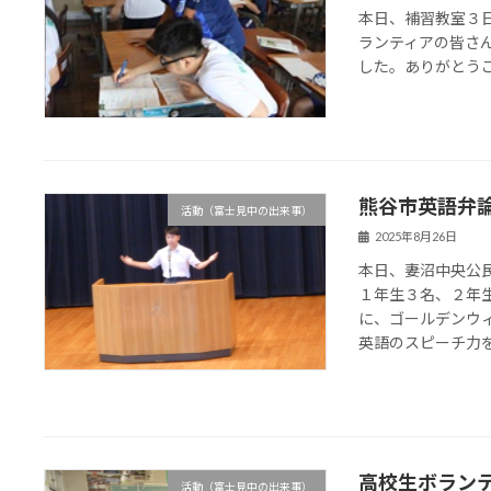
本日、補習教室３
ランティアの皆さ
した。ありがとう
熊谷市英語弁
活動（富士見中の出来事）
2025年8月26日
本日、妻沼中央公
１年生３名、２年
に、ゴールデンウ
英語のスピーチ力を
高校生ボラン
活動（富士見中の出来事）