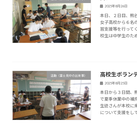
2025年8月26日
本日、２日目、熊
女子高校から６名
習支援等を行って
校生は中学生のために
高校生ボラン
活動（富士見中の出来事）
2025年8月25日
本日から３日間、
で夏季休業中の補
生徒さんが本校に
について支援をしてい