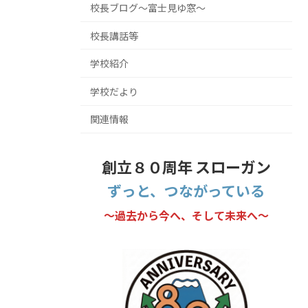
校長ブログ～富士見ゆ窓～
校長講話等
学校紹介
学校だより
関連情報
創立８０周年 スローガン
ずっと、つながっている
～過去から今へ、そして未来へ～