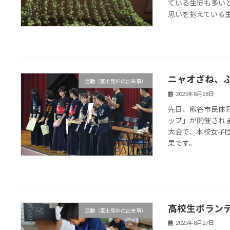
ている生徒も多い
思いを抱えている生徒
ニャオざね、
活動（富士見中の出来事）
2025年8月28日
先日、熊谷市民体
ップ」が開催され
大会で、本校女子
果です。
高校生ボラン
活動（富士見中の出来事）
2025年8月27日