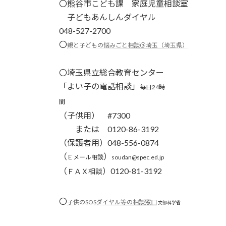
〇
熊谷市こども課 家庭児童相談室
子どもあんしんダイヤル
048-527-2700
〇
親と子どもの悩みごと相談＠埼玉（埼玉県）
〇埼玉県立総合教育センター
「よい子の電話相談」
毎日24時
間
（子供用） #7300
または 0120-86-3192
（保護者用）048-556-0874
（
）
Ｅメール相談
soudan@spec.ed.jp
（
）0120-81-3192
ＦＡＸ相談
〇
子供のSOSダイヤル等の相談窓口
文部科学省