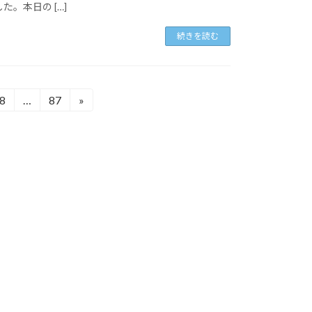
。本日の […]
続きを読む
8
…
87
»
固
固
定
定
ペ
ペ
ー
ー
ジ
ジ