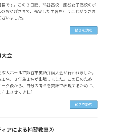
日目です。この３日間、熊谷高校・熊谷女子高校のボ
んのおかげさまで、充実した学習を行うことができま
ございました。
続きを読む
論大会
民館大ホールで熊谷市英語弁論大会が行われました。
生１名、３年生１名が出場しました。この日のため
ィーク後から、自分の考えを英語で表現するために、
向上させてき […]
続きを読む
ティアによる補習教室②