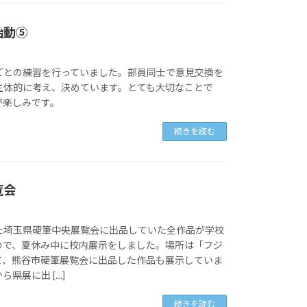
始動⑤
ごとの練習を行っていました。部員同士で意見交換を
主体的に考え、決めています。とても大切なことで
が楽しみです。
続きを読む
覧会
た埼玉県硬筆中央展覧会に出品していた全作品が学校
ので、夏休み中に校内展示をしました。場所は「フジ
て、熊谷市硬筆展覧会に出品した作品も展示していま
県展に出 […]
続きを読む