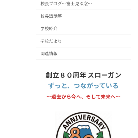
校長ブログ～富士見ゆ窓～
校長講話等
学校紹介
学校だより
関連情報
創立８０周年 スローガン
ずっと、つながっている
～過去から今へ、そして未来へ～