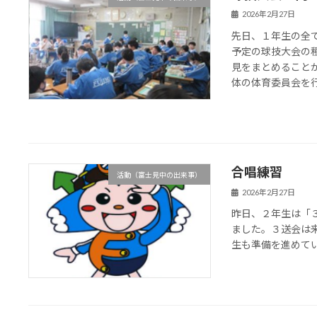
2026年2月27日
先日、１年生の全
予定の球技大会の
見をまとめること
体の体育委員会を行い
合唱練習
活動（富士見中の出来事）
2026年2月27日
昨日、２年生は「
ました。３送会は
生も準備を進めて