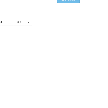
8
…
87
»
固
固
定
定
ペ
ペ
ー
ー
ジ
ジ