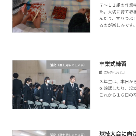
７～１１組の作業
た。大切に育て収
んだり、すりつぶ
るのが楽しみです
卒業式練習
活動（富士見中の出来事）
2026年3月2日
３年生は、本日か
を確認したり、起
これから１６日の
球技大会に向
活動（富士見中の出来事）