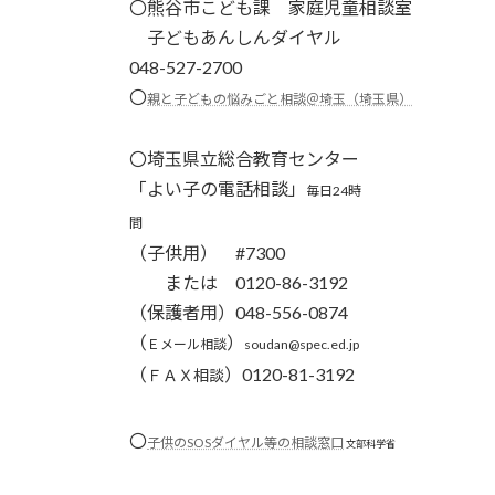
〇
熊谷市こども課 家庭児童相談室
子どもあんしんダイヤル
048-527-2700
〇
親と子どもの悩みごと相談＠埼玉（埼玉県）
〇埼玉県立総合教育センター
「よい子の電話相談」
毎日24時
間
（子供用） #7300
または 0120-86-3192
（保護者用）048-556-0874
（
）
Ｅメール相談
soudan@spec.ed.jp
（
）0120-81-3192
ＦＡＸ相談
〇
子供のSOSダイヤル等の相談窓口
文部科学省