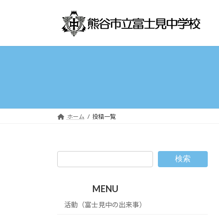
コ
ナ
ン
ビ
テ
ゲ
ン
ー
ツ
シ
へ
ョ
ス
ン
キ
に
ッ
移
プ
動
ホーム
投稿一覧
検索
MENU
活動（富士見中の出来事）