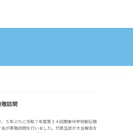
表敬訪問
で、５年ぶりに令和７年度第３４回関東中学校駅伝競
７名が表敬訪問を行いました。代表生徒が大会報告を