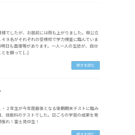
模様でしたが、お昼前には雨も上がりました。県公立
１４９名がそれぞれの受検校で学力検査に臨んでいま
は明日も面接等があります。一人一人の生徒が、自分
を願って […]
続きを読む
ト
１・２年生が今年度最後となる後期期末テストに臨み
目、技能科のテストでした。日ごろの学習の成果を発
頑張れ！富士見中生！
続きを読む