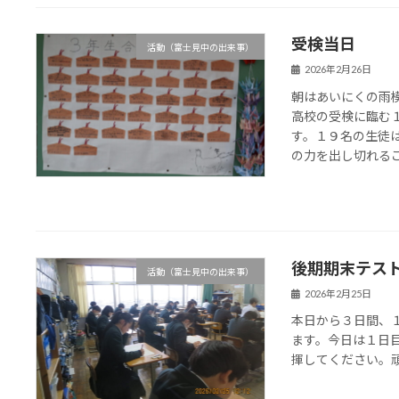
受検当日
活動（富士見中の出来事）
2026年2月26日
朝はあいにくの雨
高校の受検に臨む
す。１９名の生徒
の力を出し切れること
後期期末テス
活動（富士見中の出来事）
2026年2月25日
本日から３日間、
ます。今日は１日
揮してください。