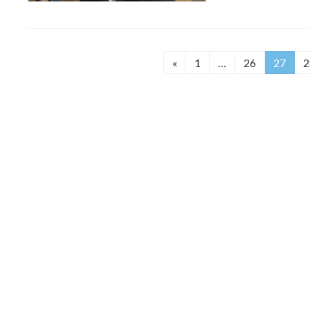
投
«
1
…
26
27
2
固
固
固
定
定
定
稿
ペ
ペ
ペ
の
ー
ー
ー
ジ
ジ
ジ
ペ
ー
ジ
送
り