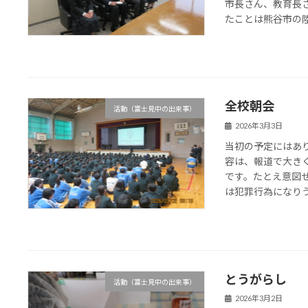
市長さん、教育長
たことは熊谷市の陸上
全校朝会
活動（富士見中の出来事）
2026年3月3日
当初の予定にはあ
容は、報道で大き
です。たとえ意図
は犯罪行為になりうる
とうがらし
活動（富士見中の出来事）
2026年3月2日