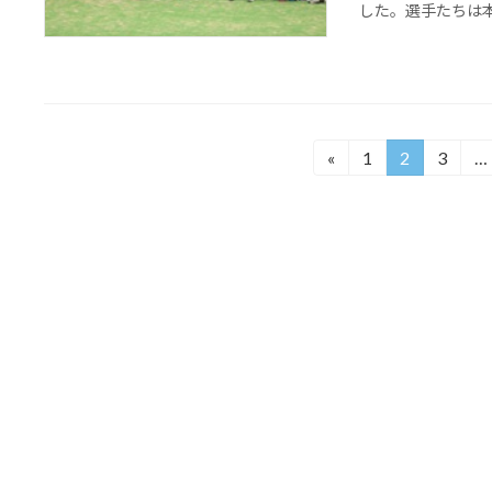
した。選手たちは本当
投
«
1
2
3
…
固
固
固
定
定
定
稿
ペ
ペ
ペ
の
ー
ー
ー
ジ
ジ
ジ
ペ
ー
ジ
送
り