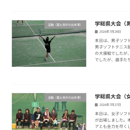
学総県大会（
活動（富士見中の出来事）
2026年7月28日
本日は、男子ソフ
男子ソフトテニス
の大接戦でしたが
でしたが、選手たちは
学総県大会（
活動（富士見中の出来事）
2026年7月27日
本日は、女子ソフ
が出場しました。
アとも全力を尽く