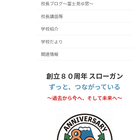
校長ブログ～富士見ゆ窓～
校長講話等
学校紹介
学校だより
関連情報
創立８０周年 スローガン
ずっと、つながっている
～過去から今へ、そして未来へ～