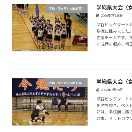
学総県大会（
活動（富士見中の出来事）
2026年7月28日
深谷ビッグタート
勝戦に挑みました
強豪チームです。
な成績を収め、埼玉第
学総県大会（
活動（富士見中の出来事）
2026年7月28日
深谷ビッグタート
を勝ち抜き、ベス
部は、準決勝に臨
の末、セットカウント