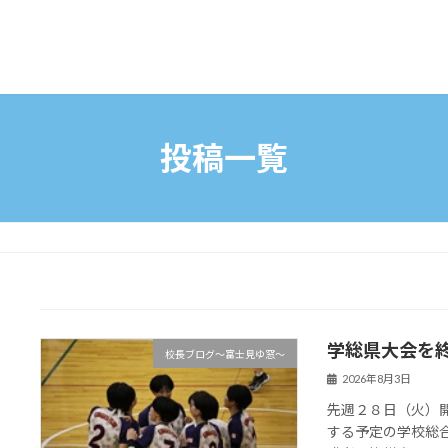
投稿一覧
学総県大会を
校長ブログ～富士見ゆ窓～
2026年8月3日
先週２８日（火）
する予定の学校総