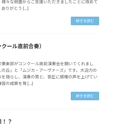
、様々な側面からご支援いただきましたことに改めて
りがとう […]
続きを読む
ンクール直前合奏）
吹奏楽部がコンクール直前演奏会を開いてくれまし
えの丘」と「ムジカ・アーヴァーズ」です。大迫力の
体を揺らし、演奏の質と、音圧に感嘆の声を上げてい
習の成果を発 […]
続きを読む
談！？