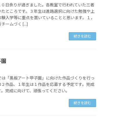
１０日余りが過ぎました。各教室で行われていた三者
いたところです。３年生は進路選択に向けた勉強や上
体験入学等に重点を置いていることと思います。１，
ームづく […]
続きを読む
子園
では「黒板アート甲子園」に向けた作品づくりを行っ
は２作品、１年生は１作品を応募する予定です。完成
す。完成に向けて、頑張ってください。
続きを読む