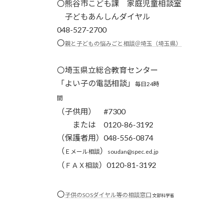
〇
熊谷市こども課 家庭児童相談室
子どもあんしんダイヤル
048-527-2700
〇
親と子どもの悩みごと相談＠埼玉（埼玉県）
〇埼玉県立総合教育センター
「よい子の電話相談」
毎日24時
間
（子供用） #7300
または 0120-86-3192
（保護者用）048-556-0874
（
）
Ｅメール相談
soudan@spec.ed.jp
（
）0120-81-3192
ＦＡＸ相談
〇
子供のSOSダイヤル等の相談窓口
文部科学省