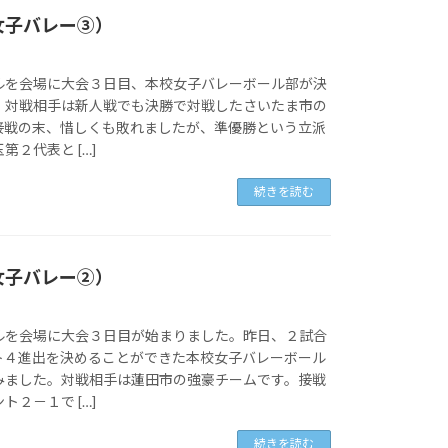
女子バレー③）
ルを会場に大会３日目、本校女子バレーボール部が決
。対戦相手は新人戦でも決勝で対戦したさいたま市の
接戦の末、惜しくも敗れましたが、準優勝という立派
２代表と […]
続きを読む
女子バレー②）
ルを会場に大会３日目が始まりました。昨日、２試合
ト４進出を決めることができた本校女子バレーボール
みました。対戦相手は蓮田市の強豪チームです。接戦
２－１で […]
続きを読む