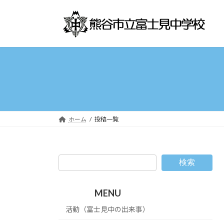
コ
ナ
ン
ビ
テ
ゲ
ン
ー
ツ
シ
へ
ョ
ス
ン
キ
に
ッ
移
プ
動
ホーム
投稿一覧
検索
MENU
活動（富士見中の出来事）