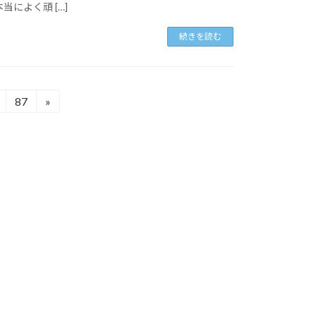
によく頑 […]
続きを読む
87
»
固
定
ペ
ー
ジ