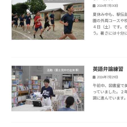
2026年7月30日
夏休み中も、駅伝
園の外周コースや
４日（土）です。
う。暑さには十分に気
英語弁論練習
活動（富士見中の出来事）
2026年7月29日
午前中、図書室で
っていました。２
調に進んでいます