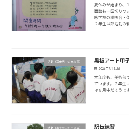
夏休みが始まり、
面談も一区切りつ
級学校の説明会・
２年生は部活動の新チ
黒板アート甲
活動（富士見中の出来事）
2026年7月31日
本年度も、美術部
ています。２年生
は８月中だそうで
駅伝練習
活動（富士見中の出来事）