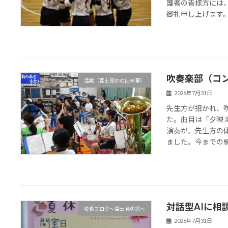
護者の皆様方には
御礼申し上げます。あ
吹奏楽部（コ
活動（富士見中の出来事）
2026年7月31日
先生方が招かれ、
た。曲目は「夕映
演奏が、先生方の
ました。今までの練
対話型AIに相
校長ブログ～富士見ゆ窓～
2026年7月31日