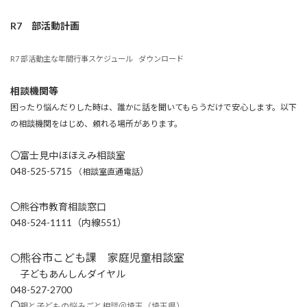
R7 部活動計画
R7 部活動主な年間行事スケジュール
ダウンロード
相談機関等
困ったり悩んだりした時は、誰かに話を聞いてもらうだけで安心します。以下
の相談機関をはじめ、頼れる場所があります。
〇富士見中ほほえみ相談室
048-525-5715
）
（相談室直通電話
〇熊谷市教育相談窓口
048-524-1111（内線551）
熊谷市こども課 家庭児童相談室
〇
子どもあんしんダイヤル
048-527-2700
〇
親と子どもの悩みごと相談＠埼玉（埼玉県）